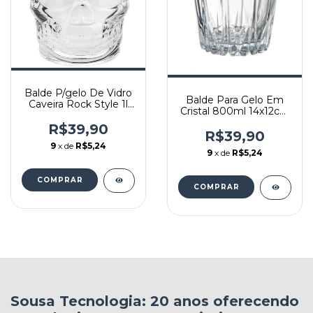
Balde P/gelo De Vidro
Balde Para Gelo Em
Caveira Rock Style 1l
Cristal 800ml 14x12cm
Lyor Transparente No
7114
Voltagev
R$39,90
R$39,90
9
x de
R$5,24
9
x de
R$5,24
Sousa Tecnologia: 20 anos oferecendo