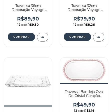
Travessa 36cm
Travessa 32cm
Decoração Voyage
Decoração Voyage
Porcelana Schmidt
Porcelana Schmidt
R$89,90
R$79,90
12
x de
R$9,30
12
x de
R$8,26
Travessa Bandeja Oval
De Cristal Coração
Borda Rosa
R$49,90
12
x de
R$5,16