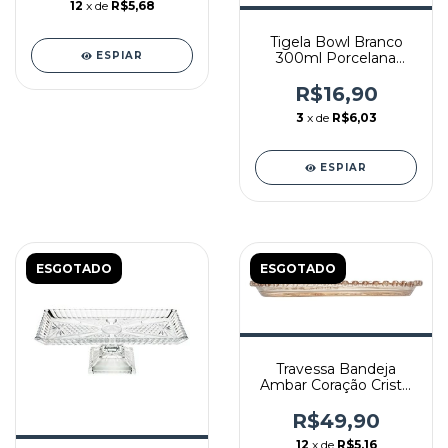
12
x de
R$5,68
Tigela Bowl Branco
ESPIAR
300ml Porcelana
Schmidt 12cm
R$16,90
3
x de
R$6,03
ESPIAR
ESGOTADO
ESGOTADO
Travessa Bandeja
Ambar Coração Cristal
Oval 25cm
R$49,90
12
x de
R$5,16