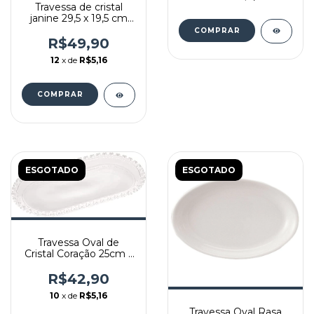
Travessa de cristal
janine 29,5 x 19,5 cm
lyor
R$49,90
12
x de
R$5,16
ESGOTADO
ESGOTADO
Travessa Oval de
Cristal Coração 25cm x
13cm x 2,5cm - Lyor
R$42,90
10
x de
R$5,16
Travessa Oval Rasa