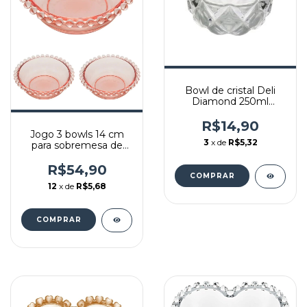
Bowl de cristal Deli
Diamond 250ml
11x5,5cm Lyor
R$14,90
Jogo 3 bowls 14 cm
3
x de
R$5,32
para sobremesa de
cristal rosa Pearl Wolff
R$54,90
12
x de
R$5,68