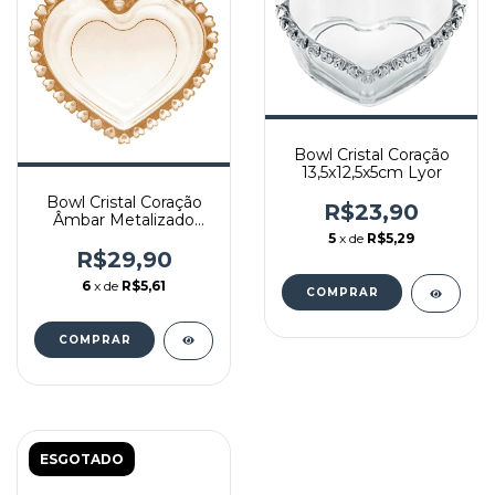
Bowl Cristal Coração
13,5x12,5x5cm Lyor
Bowl Cristal Coração
R$23,90
Âmbar Metalizado
13,5x12,5x5cm Lyor
5
x de
R$5,29
R$29,90
6
x de
R$5,61
ESGOTADO