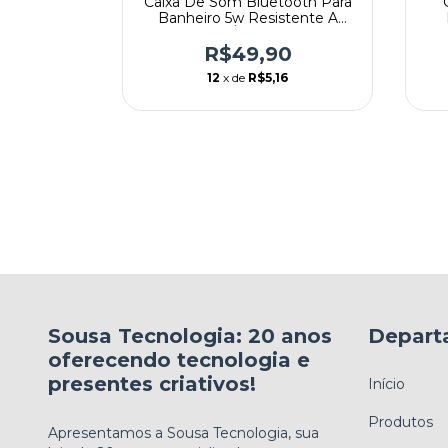
Caixa De Som Bluetooth Para
Banheiro 5w Resistente A
Água
R$49,90
12
x de
R$5,16
Gamer RGB
T - S3
90
54
Sousa Tecnologia: 20 anos
Depart
oferecendo tecnologia e
presentes criativos!
Início
Produtos
Apresentamos a Sousa Tecnologia, sua