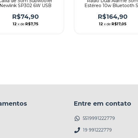
Caixa de Som Subwoofer
Rádio Dual Alarme So
Newlink SP302 6W USB
Estéreo 10w Bluetooth 
Goldship
R$74,90
R$164,90
12
x de
R$7,75
12
x de
R$17,05
amentos
Entre em contato
5519991222779
19 991222779