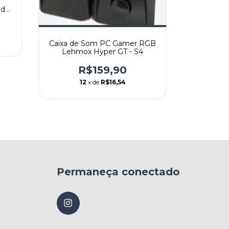
m
Sd
R
1
Caixa de Som PC Gamer RGB
Lehmox Hyper GT - S4
R$159,90
12
x de
R$16,54
Permaneça conectado