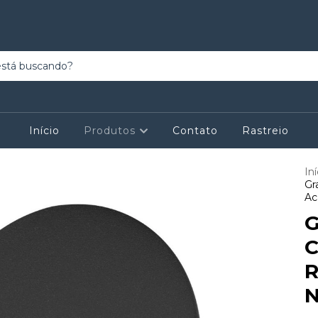
Início
Produtos
Contato
Rastreio
Iní
Gr
Ac
G
C
R
N