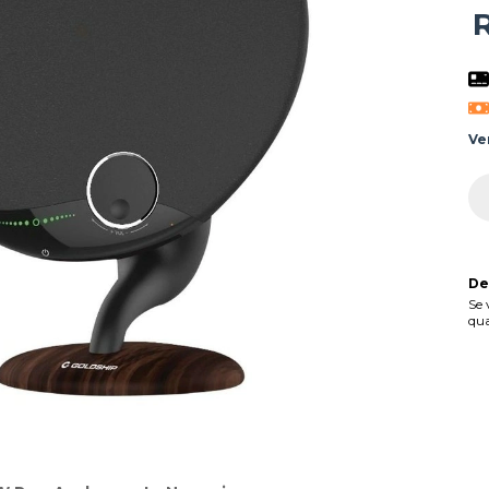
Ve
De
Se 
qua