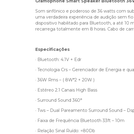
Gramophone Smart Speaker Bluetooth 36
Som sinfônico e poderoso de 36 watts com sub
uma verdadeira experiência de audição sem fio
dispositivo habilitado para Bluetooth, a até 10 
recarrega totalmente em 8 horas. Cabo de car
Especificações
· Bluetooth: 4.1V + Edr
· Tecnologia Crs – Gerenciador de Energia e q
· 36W Rms – ( 8W*2 + 20W )
· Estéreo 2.1 Canais High Bass
· Surround Sound 360°
· Tws – Dual Pareamento Surround Sound – Dsp
· Faixa de Frequência Bluetooth 33ft – 10m
· Relação Sinal Ruído: =80Db